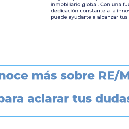
inmobiliario global. Con una fu
dedicación constante a la inno
puede ayudarte a alcanzar tus 
noce más sobre RE/
gendemos una reuni
para aclarar tus duda
José M. López | T. +34 647 729 059