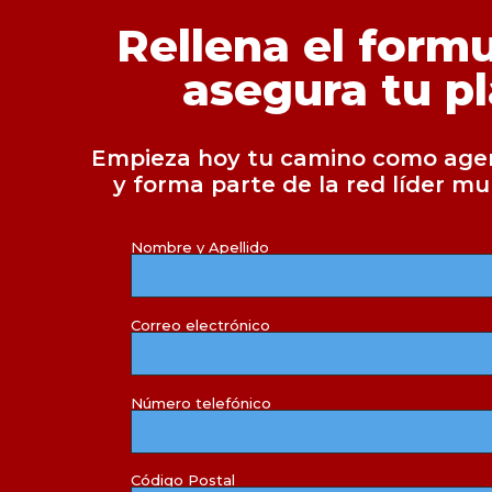
Rellena el formu
asegura tu pl
Empieza hoy tu camino como agen
y forma parte de la red líder m
Nombre y Apellido
Correo electrónico
Número telefónico
Código Postal