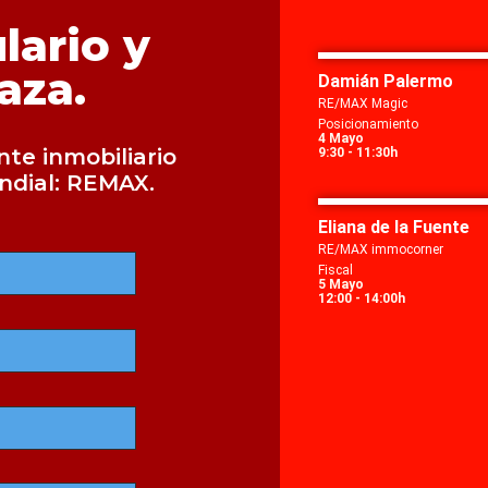
lario y
aza.
Damián Palermo
RE/MAX Magic
Posicionamiento
4 Mayo
te inmobiliario
9:30 - 11:30h
undial: REMAX.
Eliana de la Fuente
RE/MAX immocorner
Fiscal
5 Mayo
12:00 - 14:00h