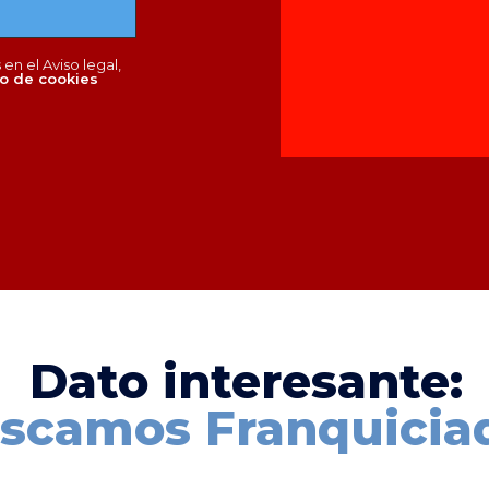
en el Aviso legal,
o de cookies
Dato interesante:
scamos Franquicia