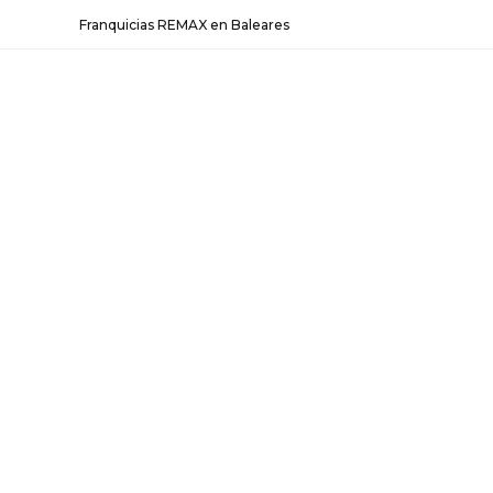
Franquicias REMAX en Baleares
Regístrate a la for
un Agent
DÍA:
4 al 6 de Mayo de 2026
TIPO:
Presencial
LUGAR:
Colegio de Administrad
Si tienes problemas con el formula
haremos tu registro por WhatsApp