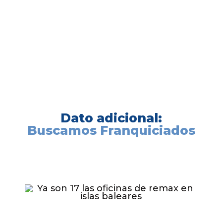
dirigido varios másters de asesoría inmobiliaria, gestión
de franquicias y desarrollo personal y liderazgo; y es
uno de los mayores analistas del mercado inmobiliario
en España.
Dato adicional:
Buscamos Franquiciados