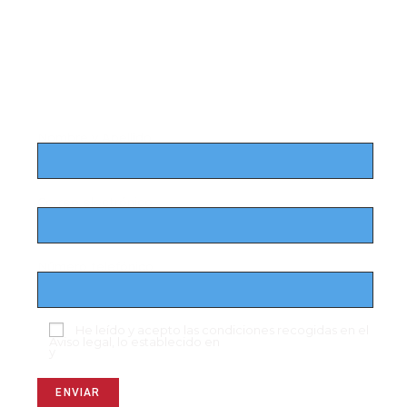
Registrate llenando el siguiente
formulario
Nombre y Apellido
Correo electrónico
Número telefónico
He leído y acepto las condiciones recogidas en el
Aviso legal, lo establecido en
Política de Privacidad
y
Aviso de cookies