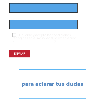
Correo electrónico
Número telefónico
He leído y acepto las condiciones
recogidas en el Aviso legal, lo establecido
en
Política de Privacidad
y
Aviso de
cookies
Agendemos una reunión
para aclarar tus dudas
José M. López | T. +34 647 729 059