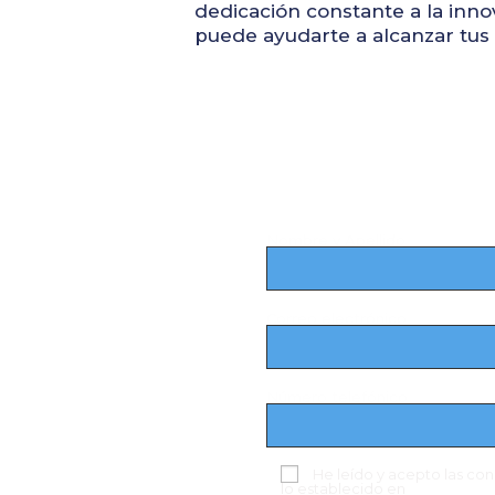
dedicación constante a la inno
puede ayudarte a alcanzar tus 
Nombre y Apellido
Correo electrónico
or abrir
obiliaria?
Número telefónico
el siguiente
o
He leído y acepto las con
lo establecido en
Política de