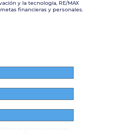
vación y la tecnología, RE/MAX
metas financieras y personales.
diciones recogidas en el Aviso legal,
 Privacidad
y
Aviso de cookies