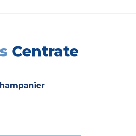
as
Centrate
Champanier