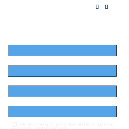
Registrate llenando el siguiente
formulario
Nombre y Apellido
Correo electrónico
Número telefónico
Código Postal
He leído y acepto las condiciones recogidas en el
Aviso legal, lo establecido en
Política de Privacidad
y