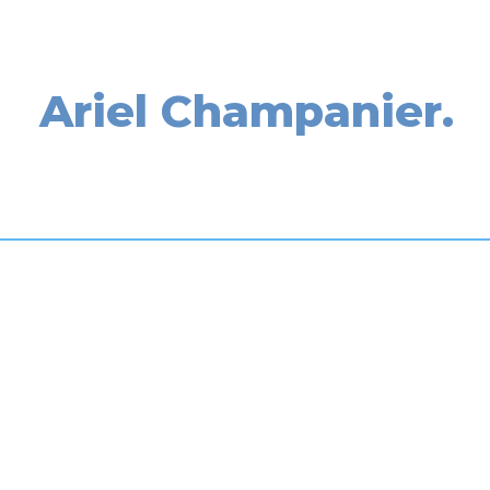
Conoce más sobre
Ariel Champanier.
mpresa líder en ventas en el secto
a oficina número 1 de REMAX en Arg
Cuenta con más de 23 años de 
inmobiliario, tanto a nivel nacio
reconocimientos como Broker de
Imparable y Broker Internaciona
Speaker internacional y autor del 
misión es brindar un servicio pr
experiencia única, personalizada 
equipo de más de 300 agentes i