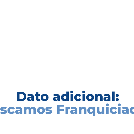
motivados, que comparten su vis
enfocado en el desarrollo y la in
mejores herramientas tecnológica
Descubre las pautas y acciones q
del sector inmobiliario
Dato adicional:
scamos Franquicia