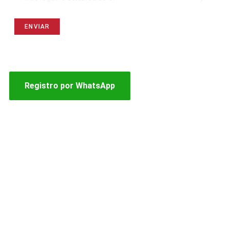
Aviso de cookies
Si tienes problemas con el formulario usa este
botón y haremos tu registro por WhatsApp
Registro por WhatsApp