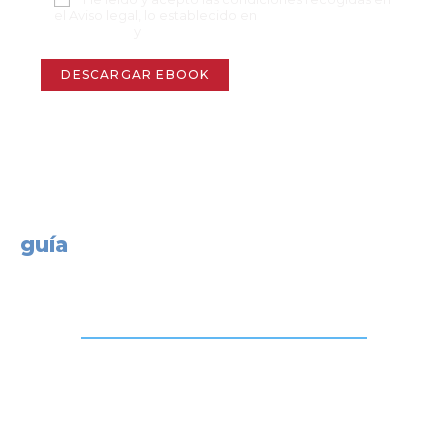
el Aviso legal, lo establecido en
Política de
Privacidad
y
Aviso de cookies
¿Que encontrarás en esta
guía
inmobiliario ?
Un pequeño resumen de la información
que encontrarás en el documento
Si te ha interesado esta guía es porque estás
decidido a emprender un negocio y estás
estudiando (o quizás tienes claro ya) si el sector