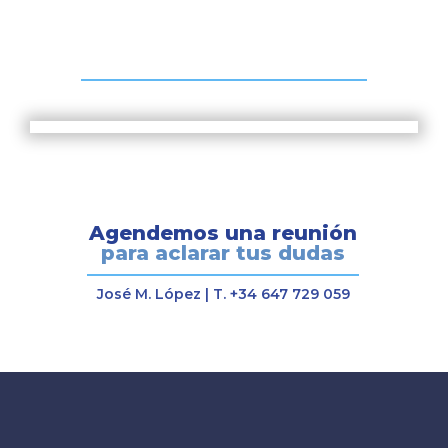
Entrevista realizada a José M. López, Delegado
de Expasión en Baleares
Agendemos una reunión
para aclarar tus dudas
José M. López | T. +34 647 729 059