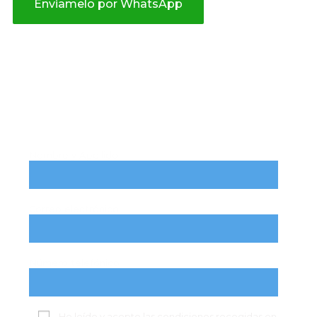
Enviamelo por WhatsApp
Recibe ahora la guía en
formato PDF
Nombre y Apellido
Correo electrónico
Número telefónico
He leído y acepto las condiciones recogidas en