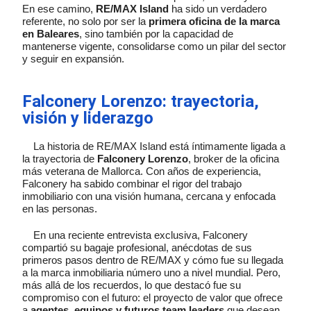
En ese camino,
RE/MAX Island
ha sido un verdadero
referente, no solo por ser la
primera oficina de la marca
en Baleares
, sino también por la capacidad de
mantenerse vigente, consolidarse como un pilar del sector
y seguir en expansión.
Falconery Lorenzo: trayectoria,
visión y liderazgo
La historia de RE/MAX Island está íntimamente ligada a
la trayectoria de
Falconery Lorenzo
, broker de la oficina
más veterana de Mallorca. Con años de experiencia,
Falconery ha sabido combinar el rigor del trabajo
inmobiliario con una visión humana, cercana y enfocada
en las personas.
En una reciente entrevista exclusiva, Falconery
compartió su bagaje profesional, anécdotas de sus
primeros pasos dentro de RE/MAX y cómo fue su llegada
a la marca inmobiliaria número uno a nivel mundial. Pero,
más allá de los recuerdos, lo que destacó fue su
compromiso con el futuro: el proyecto de valor que ofrece
a
agentes, equipos y futuros team leaders
que desean