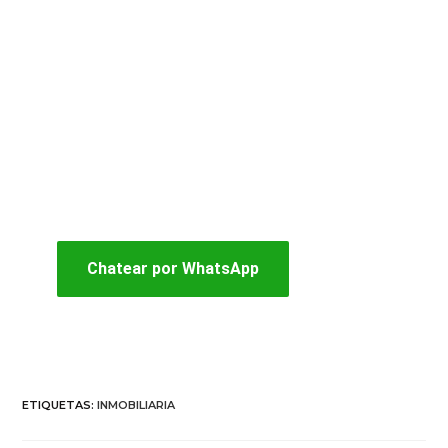
Tener una agencia
RE/MAX
o convertir la
tuya en la marca #1 del mundo del sector
inmobiliario es más fácil de lo que te puedes
imaginar.
¡ESCRÍBEME AHORA Y TE
EXPLICO COMO HACERLO!
Chatear por WhatsApp
ETIQUETAS
:
INMOBILIARIA