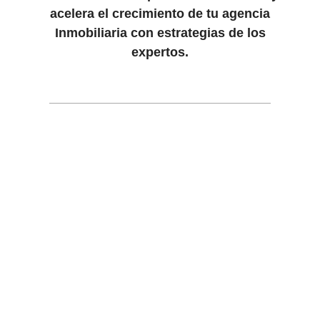
acelera el crecimiento de tu
agencia
Inmobiliaria con estrategias de los
expertos.
Tener una agencia
RE/MAX
o convertir la
tuya en la marca #1 del mundo del sector
inmobiliario es más fácil de lo que te puedes
imaginar.
¡ESCRÍBEME AHORA Y TE
EXPLICO COMO HACERLO!